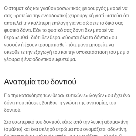
Ο στοματικός και γναθοπροσωπικός χειρουργός μπορεί να
σας προτείνει την ενδοδοντική χειρουργική γιατί πιστεύει ότι
αποτελεί την καλύτερη επιλογή για να σώσετε το δικό σας
φυσικό δόντι. Εάν το φυσικό σας δόντι δεν μπορεί να
θεραπευθεί -διότι δεν θεραπεύονται όλα τα δόντια που
νοσούν ή έχουν τραυματισθεί- τότε μόνο μπορείτε να
σκεφθείτε την εξαγωγή του και την υποκατάσταση του με μια
γέφυρα ή ένα οδοντικό εμφυτεύμα.
Ανατομία του δοντιού
Για την κατανόηση των θεραπευτικών επιλογών που έχει ένα
δόντι που πάσχει, βοηθάει η γνώση της ανατομίας του
δοντιού.
Στο εσωτερικό του δοντιού, κάτω από την λευκή αδαμαντίνη
(σμάλτο) και ένα σκληρό στρώμα που ονομάζεται οδοντίνη,