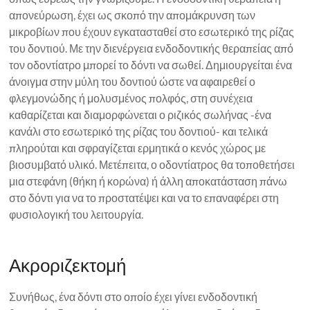
απονεύρωση, έχει ως σκοπό την απομάκρυνση των
μικροβίων που έχουν εγκατασταθεί στο εσωτερικό της ρίζας
του δοντιού. Με την διενέργεια ενδοδοντικής θεραπείας από
τον οδοντίατρο μπορεί το δόντι να σωθεί. Δημιουργείται ένα
άνοιγμα στην μύλη του δοντιού ώστε να αφαιρεθεί ο
φλεγμονώδης ή μολυσμένος πολφός, στη συνέχεια
καθαρίζεται και διαμορφώνεται ο ριζικός σωλήνας -ένα
κανάλι στο εσωτερικό της ρίζας του δοντιού- και τελικά
πληρούται και σφραγίζεται ερμητικά ο κενός χώρος με
βιοσυμβατό υλικό. Μετέπειτα, ο οδοντίατρος θα τοποθετήσει
μια στεφάνη (θήκη ή κορώνα) ή άλλη αποκατάσταση πάνω
στο δόντι για να το προστατέψει και να το επαναφέρει στη
φυσιολογική του λειτουργία.
Ακροριζεκτομή
Συνήθως, ένα δόντι στο οποίο έχει γίνει ενδοδοντική