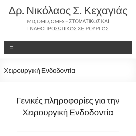
Skip
Δρ. Νικόλαος Σ. Κεχαγιάς
to
content
MD, DMD, OMFS – ΣΤΟΜΑΤΙΚOΣ ΚΑΙ
ΓΝΑΘΟΠΡΟΣΩΠΙΚOΣ ΧΕΙΡΟΥΡΓOΣ
Menu
Χειρουργική Ενδοδοντία
Γενικές πληροφορίες για την
Χειρουργική Ενδοδοντία