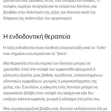
βρίσκεται ένας μαλακός ιστός που ονομάζεται πολφός. Ο
πολφός περιέχει τα αγγεία και τα νεύρα του δοντιού, και
βοηθάει στην διάπλαση της ρίζας του δοντιού κατά την
διάρκεια της ανάπτυξης του οργανισμού.
Η ενδοδοντική θεραπεία
Η λέξη ενδοδοντία είναι σύνθετη ελληνική λέξη από το “ένδο”
που σημαίνει εσωτερικό και το “δόντι”.
Μια θεραπεία στο εσωτερικό του δοντιού μπορεί να
χρειασθεί, όταν στο πολφό του εμφανισθεί φλεγμονή ή
μόλυνση εξαιτίας μιας βαθιάς τερηδόνας, επανειλλημένων
οδοντικών εμφράξεων, ρωγμής ή μικροκατάγματος της
μύλης του. Επιπλέον, η κάκωση ενός δοντιού μπορεί να
προκαλέσει βλάβη στον πολφό του ακόμα και εάν δεν
υπάρχει κάποια εμφανής ρωγμή ή κάταγμα στη μύλη του.
Μια περιακρορριζική βλάβη ενός δοντιού εκδηλώνεται είτε με