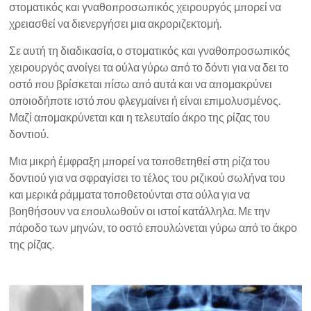
στοματικός και γναθοπροσωπικός χειρουργός μπορεί να
χρειασθεί να διενεργήσει μια ακροριζεκτομή.
Σε αυτή τη διαδικασία, ο στοματικός και γναθοπροσωπικός
χειρουργός ανοίγει τα ούλα γύρω από το δόντι για να δει το
οστό που βρίσκεται πίσω από αυτά και να απομακρύνει
οποιοδήποτε ιστό που φλεγμαίνει ή είναι επιμολυσμένος.
Μαζί απομακρύνεται και η τελευταίο άκρο της ρίζας του
δοντιού.
Μια μικρή έμφραξη μπορεί να τοποθετηθεί στη ρίζα του
δοντιού για να σφραγίσει το τέλος του ριζικού σωλήνα του
και μερικά ράμματα τοποθετούνται στα ούλα για να
βοηθήσουν να επουλωθούν οι ιστοί κατάλληλα. Με την
πάροδο των μηνών, το οστό επουλώνεται γύρω από το άκρο
της ρίζας.