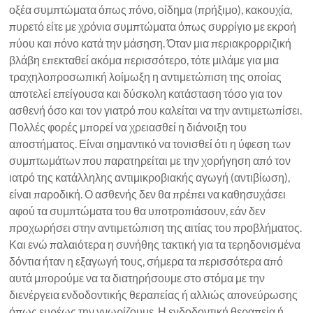
οξέα συμπτώματα όπως πόνο, οίδημα (πρήξιμο), κακουχία,
πυρετό είτε με χρόνια συμπτώματα όπως συρρίγιο με εκροή
πύου και πόνο κατά την μάσηση. Όταν μια περιακρορριζική
βλάβη επεκταθεί ακόμα περισσότερο, τότε μιλάμε για μια
τραχηλοπροσωπική λοίμωξη η αντιμετώπιση της οποίας
αποτελεί επείγουσα και δύσκολη κατάσταση τόσο για τον
ασθενή όσο και τον γιατρό που καλείται να την αντιμετωπίσει.
Πολλές φορές μπορεί να χρειασθεί η διάνοιξη του
αποστήματος. Είναι σημαντικό να τονισθεί ότι η ύφεση των
συμπτωμάτων που παρατηρείται με την χορήγηση από τον
ιατρό της κατάλληλης αντιμικροβιακής αγωγή (αντιβίωση),
είναι παροδική. Ο ασθενής δεν θα πρέπει να καθησυχάσει
αφού τα συμπτώματα του θα υποτροπιάσουν, εάν δεν
προχωρήσει στην αντιμετώπιση της αιτίας του προβλήματος.
Και ενώ παλαιότερα η συνήθης τακτική για τα τερηδονισμένα
δόντια ήταν η εξαγωγή τους, σήμερα τα περισσότερα από
αυτά μπορούμε να τα διατηρήσουμε στο στόμα με την
διενέργεια ενδοδοντικής θεραπείας ή αλλιώς απονεύρωσης
όπως ευρέως την γνωρίζουμε. Η ενδοδοντική θεραπεία ή