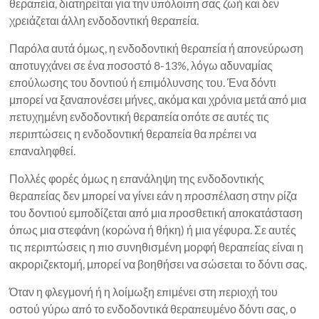
θεραπεία, διατηρείται για την υπόλοιπη σας ζωή και δεν
χρειάζεται άλλη ενδοδοντική θεραπεία.
Παρόλα αυτά όμως, η ενδοδοντική θεραπεία ή απονεύρωση
αποτυγχάνει σε ένα ποσοστό 8-13%, λόγω αδυναμίας
επούλωσης του δοντιού ή επιμόλυνσης του. Ένα δόντι
μπορεί να ξαναπονέσει μήνες, ακόμα και χρόνια μετά από μια
πετυχημένη ενδοδοντική θεραπεία οπότε σε αυτές τις
περιπτώσεις η ενδοδοντική θεραπεία θα πρέπει να
επαναληφθεί.
Πολλές φορές όμως η επανάληψη της ενδοδοντικής
θεραπείας δεν μπορεί να γίνει εάν η προσπέλαση στην ρίζα
του δοντιού εμποδίζεται από μια προσθετική αποκατάσταση
όπως μια στεφάνη (κορώνα ή θήκη) ή μια γέφυρα. Σε αυτές
τις περιπτώσεις η πιο συνηθισμένη μορφή θεραπείας είναι η
ακροριζεκτομή, μπορεί να βοηθήσει να σώσεται το δόντι σας.
Όταν η φλεγμονή ή η λοίμωξη επιμένει στη περιοχή του
οστού γύρω από το ενδοδοντικά θεραπευμένο δόντι σας, ο