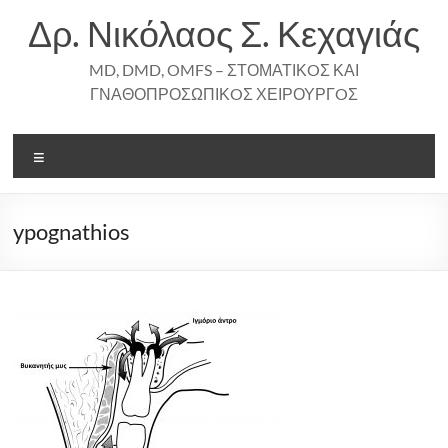
Skip
Δρ. Νικόλαος Σ. Κεχαγιάς
to
content
MD, DMD, OMFS – ΣΤΟΜΑΤΙΚOΣ ΚΑΙ
ΓΝΑΘΟΠΡΟΣΩΠΙΚOΣ ΧΕΙΡΟΥΡΓOΣ
Menu
ypognathios