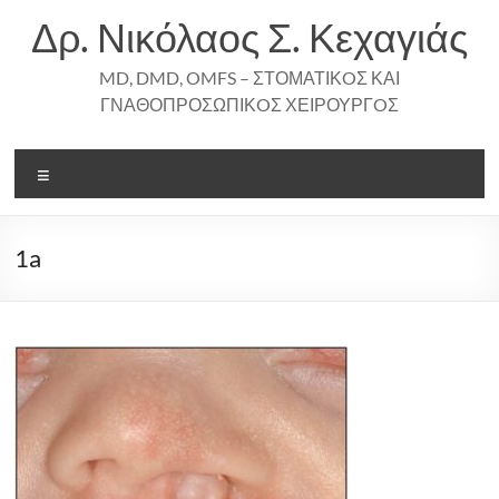
Skip
Δρ. Νικόλαος Σ. Κεχαγιάς
to
content
MD, DMD, OMFS – ΣΤΟΜΑΤΙΚOΣ ΚΑΙ
ΓΝΑΘΟΠΡΟΣΩΠΙΚOΣ ΧΕΙΡΟΥΡΓOΣ
Menu
1a