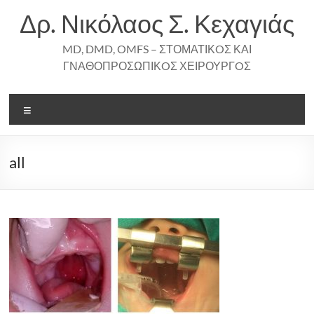
Skip
Δρ. Νικόλαος Σ. Κεχαγιάς
to
content
MD, DMD, OMFS – ΣΤΟΜΑΤΙΚOΣ ΚΑΙ
ΓΝΑΘΟΠΡΟΣΩΠΙΚOΣ ΧΕΙΡΟΥΡΓOΣ
Menu
all