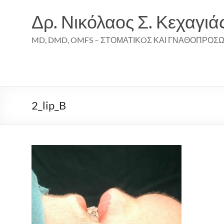
Skip
to
Δρ. Νικόλαος Σ. Κεχαγιά
content
MD, DMD, OMFS – ΣΤΟΜΑΤΙΚOΣ ΚΑΙ ΓΝΑΘΟΠΡΟΣ
2_lip_B