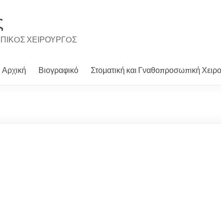
ς
ΩΠΙΚOΣ ΧΕΙΡΟΥΡΓOΣ
Αρχική
Βιογραφικό
Στοματική και Γναθοπροσωπική Χειρ