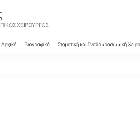
ς
ΩΠΙΚOΣ ΧΕΙΡΟΥΡΓOΣ
Αρχική
Βιογραφικό
Στοματική και Γναθοπροσωπική Χειρ