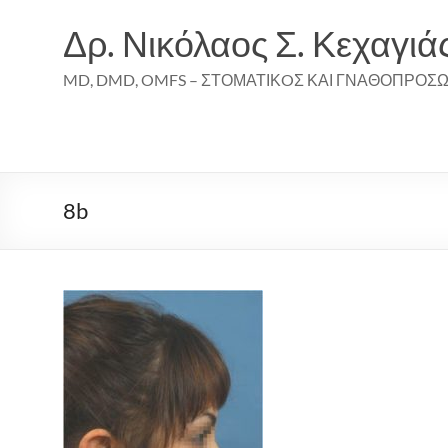
Skip
to
Δρ. Νικόλαος Σ. Κεχαγιά
content
MD, DMD, OMFS – ΣΤΟΜΑΤΙΚOΣ ΚΑΙ ΓΝΑΘΟΠΡΟΣ
8b